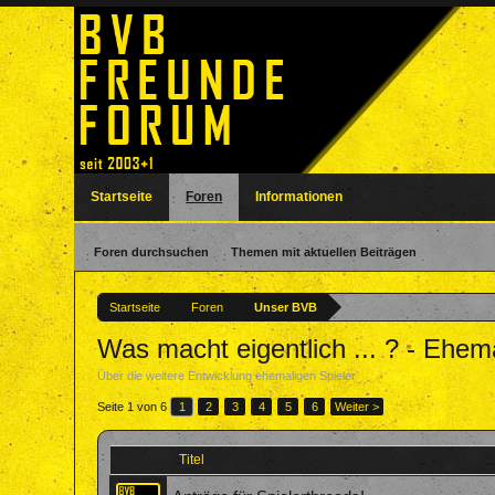
Startseite
Foren
Informationen
Foren durchsuchen
Themen mit aktuellen Beiträgen
Startseite
Foren
Unser BVB
Was macht eigentlich ... ? - Ehem
Über die weitere Entwicklung ehemaligen Spieler
Seite 1 von 6
1
2
3
4
5
6
Weiter >
Titel