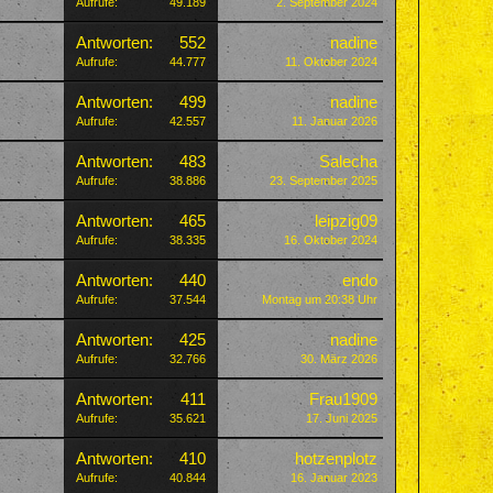
Aufrufe:
49.189
2. September 2024
Antworten:
552
nadine
Aufrufe:
44.777
11. Oktober 2024
Antworten:
499
nadine
Aufrufe:
42.557
11. Januar 2026
Antworten:
483
Salecha
Aufrufe:
38.886
23. September 2025
Antworten:
465
leipzig09
Aufrufe:
38.335
16. Oktober 2024
Antworten:
440
endo
Aufrufe:
37.544
Montag um 20:38 Uhr
Antworten:
425
nadine
Aufrufe:
32.766
30. März 2026
Antworten:
411
Frau1909
Aufrufe:
35.621
17. Juni 2025
Antworten:
410
hotzenplotz
Aufrufe:
40.844
16. Januar 2023