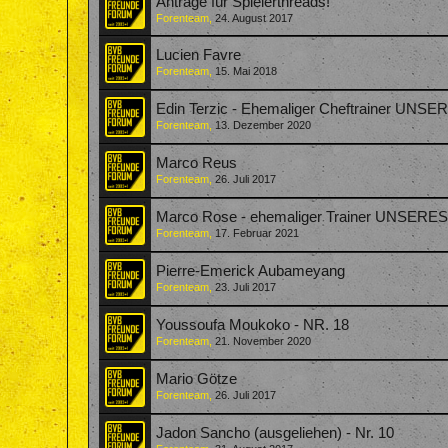
Anträge für Spielerthreads!
Forenteam
,
24. August 2017
Lucien Favre
Forenteam
,
15. Mai 2018
Edin Terzic - Ehemaliger Cheftrainer UNS
Forenteam
,
13. Dezember 2020
Marco Reus
Forenteam
,
26. Juli 2017
Marco Rose - ehemaliger Trainer UNSERE
Forenteam
,
17. Februar 2021
Pierre-Emerick Aubameyang
Forenteam
,
23. Juli 2017
Youssoufa Moukoko - NR. 18
Forenteam
,
21. November 2020
Mario Götze
Forenteam
,
26. Juli 2017
Jadon Sancho (ausgeliehen) - Nr. 10