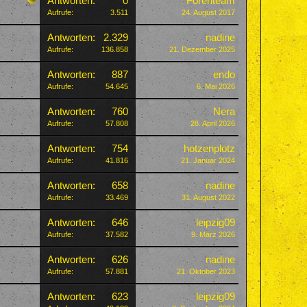
Antworten:
0
Forenteam
Aufrufe:
3.511
24. August 2017
Antworten:
2.329
nadine
Aufrufe:
136.858
21. Dezember 2025
Antworten:
887
endo
Aufrufe:
54.645
6. Mai 2026
Antworten:
760
Nera
Aufrufe:
57.808
28. April 2026
Antworten:
754
hotzenplotz
Aufrufe:
41.816
21. Januar 2024
Antworten:
658
nadine
Aufrufe:
33.469
31. August 2022
Antworten:
646
leipzig09
Aufrufe:
37.582
9. März 2026
Antworten:
626
nadine
Aufrufe:
57.881
21. Oktober 2023
Antworten:
623
leipzig09