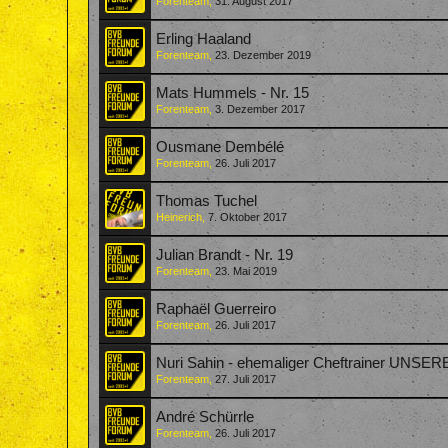
Forenteam
,
31. August 2017
Erling Haaland
Forenteam
,
23. Dezember 2019
Mats Hummels - Nr. 15
Forenteam
,
3. Dezember 2017
Ousmane Dembélé
Forenteam
,
26. Juli 2017
Thomas Tuchel
Heinerich
,
7. Oktober 2017
Julian Brandt - Nr. 19
Forenteam
,
23. Mai 2019
Raphaël Guerreiro
Forenteam
,
26. Juli 2017
Nuri Sahin - ehemaliger Cheftrainer UNSE
Forenteam
,
27. Juli 2017
André Schürrle
Forenteam
,
26. Juli 2017