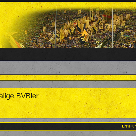
alige BVBler
Erstell