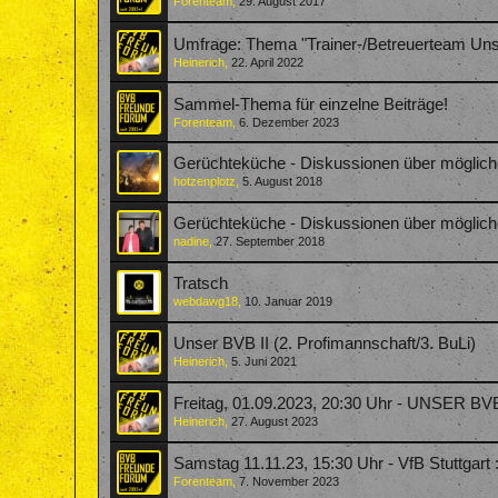
Forenteam
,
29. August 2017
Umfrage: Thema "Trainer-/Betreuerteam Uns
Heinerich
,
22. April 2022
Sammel-Thema für einzelne Beiträge!
Forenteam
,
6. Dezember 2023
Gerüchteküche - Diskussionen über möglic
hotzenplotz
,
5. August 2018
Gerüchteküche - Diskussionen über möglic
nadine
,
27. September 2018
Tratsch
webdawg18
,
10. Januar 2019
Unser BVB II (2. Profimannschaft/3. BuLi)
Heinerich
,
5. Juni 2021
Freitag, 01.09.2023, 20:30 Uhr - UNSER BV
Heinerich
,
27. August 2023
Samstag 11.11.23, 15:30 Uhr - VfB Stuttga
Forenteam
,
7. November 2023