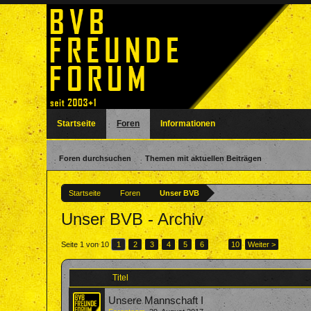
Startseite
Foren
Informationen
Foren durchsuchen
Themen mit aktuellen Beiträgen
Startseite
Foren
Unser BVB
Unser BVB - Archiv
Seite 1 von 10
1
2
3
4
5
6
→
10
Weiter >
Titel
Unsere Mannschaft I