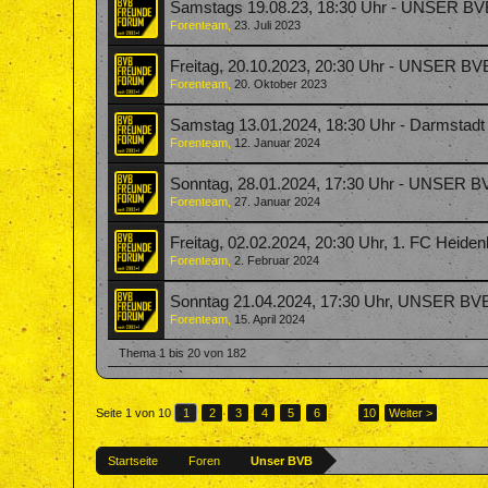
Samstags 19.08.23, 18:30 Uhr - UNSER BVB 
Forenteam
,
23. Juli 2023
Freitag, 20.10.2023, 20:30 Uhr - UNSER BV
Forenteam
,
20. Oktober 2023
Samstag 13.01.2024, 18:30 Uhr - Darmstad
Forenteam
,
12. Januar 2024
Sonntag, 28.01.2024, 17:30 Uhr - UNSER B
Forenteam
,
27. Januar 2024
Freitag, 02.02.2024, 20:30 Uhr, 1. FC Hei
Forenteam
,
2. Februar 2024
Sonntag 21.04.2024, 17:30 Uhr, UNSER BVB 
Forenteam
,
15. April 2024
Thema 1 bis 20 von 182
Seite 1 von 10
1
2
3
4
5
6
→
10
Weiter >
Startseite
Foren
Unser BVB