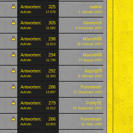
Antworten:
325
nadine
Aufrufe:
17.578
1. Oktober 2020
Antworten:
305
Heinerich
Aufrufe:
11.582
4. Dezember 2023
Antworten:
298
Manni666
Aufrufe:
11.813
18. Februar 2024
Antworten:
294
Manni666
Aufrufe:
11.736
27. August 2023
Antworten:
292
leipzig09
Aufrufe:
11.343
9. Oktober 2023
Antworten:
286
Forenteam
Aufrufe:
13.997
21. Dezember 2023
Antworten:
279
Pohly91
Aufrufe:
11.512
19. September 2023
Antworten:
266
Forenteam
Aufrufe:
10.953
10. März 2024