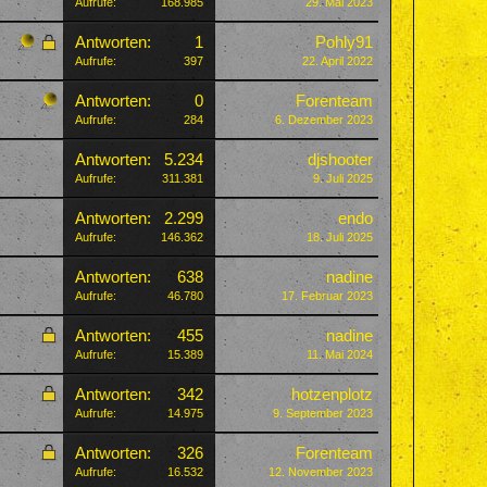
Aufrufe:
168.985
29. Mai 2023
Antworten:
1
Pohly91
Aufrufe:
397
22. April 2022
Antworten:
0
Forenteam
Aufrufe:
284
6. Dezember 2023
Antworten:
5.234
djshooter
Aufrufe:
311.381
9. Juli 2025
Antworten:
2.299
endo
Aufrufe:
146.362
18. Juli 2025
Antworten:
638
nadine
Aufrufe:
46.780
17. Februar 2023
Antworten:
455
nadine
Aufrufe:
15.389
11. Mai 2024
Antworten:
342
hotzenplotz
Aufrufe:
14.975
9. September 2023
Antworten:
326
Forenteam
Aufrufe:
16.532
12. November 2023