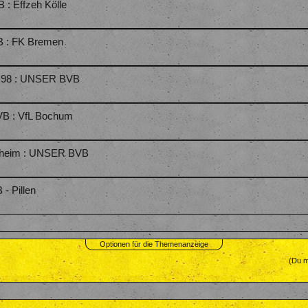
: Effzeh Kölle
B : FK Bremen
t 98 : UNSER BVB
VB : VfL Bochum
denheim : UNSER BVB
- Pillen
Optionen für die Themenanzeige
(Du m