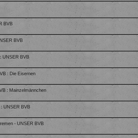
ER BVB
- UNSER BVB
m : UNSER BVB
VB : Die Eisernen
BVB : Mainzelmännchen
rg : UNSER BVB
e Bremen - UNSER BVB