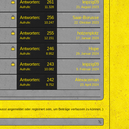
Antworten:
261
leipzig09
Aufrufe:
11.328
21. August 2023
Antworten:
256
Saar-Borusse
Aufrufe:
10.247
22. Oktober 2023
Antworten:
255
hotzenplotz
Aufrufe:
12.151
17. Januar 2024
Antworten:
246
Hope
Aufrufe:
8.952
29. Januar 2024
Antworten:
243
leipzig09
Aufrufe:
10.082
5. Februar 2024
Antworten:
242
Alexaceman
Aufrufe:
9.752
23. April 2024
usst angemeldet oder registriert sein, um Beiträge verfassen zu können. )