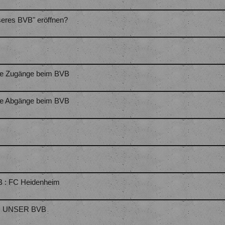
eres BVB" eröffnen?
he Zugänge beim BVB
he Abgänge beim BVB
B : FC Heidenheim
rt : UNSER BVB